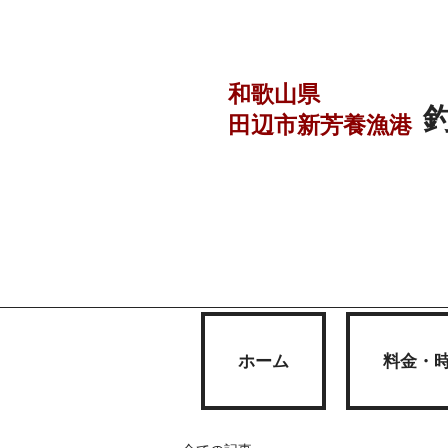
和歌山県
田辺市
新芳養漁港
ホーム
料金・