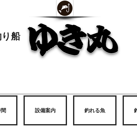
ゆき丸
釣り船
時間
設備案内
釣れる魚