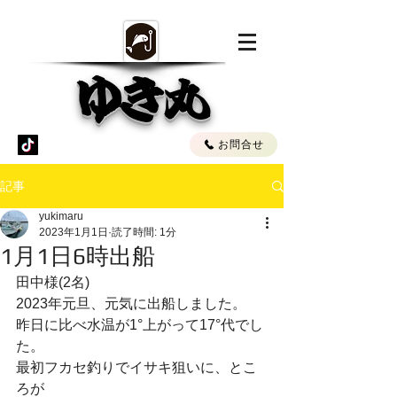
ゆき丸
お問合せ
記事
yukimaru
2023年1月1日
読了時間: 1分
1月1日6時出船
田中様(2名)
2023年元旦、元気に出船しました。
昨日に比べ水温が1°上がって17°代でし
た。
最初フカセ釣りでイサキ狙いに、とこ
ろが