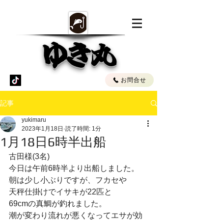
ゆき丸
お問合せ
記事
yukimaru
2023年1月18日
読了時間: 1分
1月18日6時半出船
古田様(3名)
今日は午前6時半より出船しました。
朝は少し小ぶりですが、フカセや
天秤仕掛けでイサキが22匹と
69cmの真鯛が釣れました。
潮が変わり流れが悪くなってエサが効