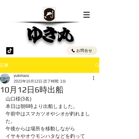
ゆき丸
お問合せ
記事
yukimaru
2022年10月12日
読了時間: 1分
10月12日6時出船
山口様(3名)
本日は朝6時より出船しました。
午前中はスマカツオやシオが釣れまし
た。
午後からは場所を移動しながら
イサキやオウモンハタなどを釣って