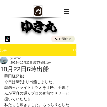
ゆき丸
お問合せ
記事
yukimaru
2022年10月22日
読了時間: 1分
10月22日6時出船
蒔田様(2名)
今日は6時より出船しました。
朝釣ったヤイトカツオを１匹、手嶋さ
んが写真の通りプロの腕前でササーと
捌いていただき、
私たちも戴きました。もっちりとした