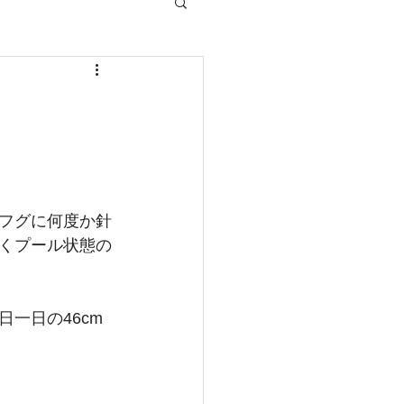
フグに何度か針
くプール状態の
一日の46cm