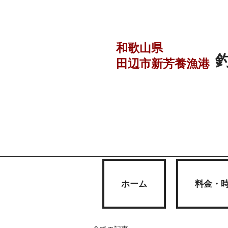
和歌山県
田辺市
新芳養漁港
ホーム
料金・