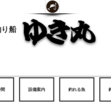
ゆき丸
釣り船
時間
設備案内
釣れる魚