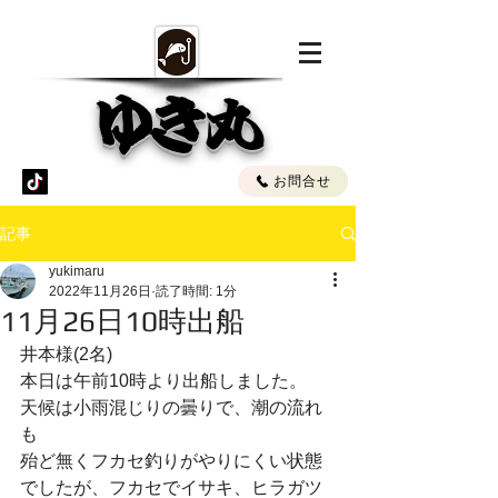
ゆき丸
お問合せ
記事
yukimaru
2022年11月26日
読了時間: 1分
11月26日10時出船
井本様(2名)
本日は午前10時より出船しました。
天候は小雨混じりの曇りで、潮の流れ
も
殆ど無くフカセ釣りがやりにくい状態
でしたが、フカセでイサキ、ヒラガツ