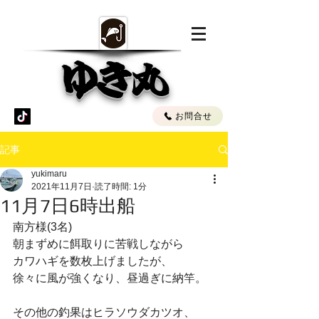
ゆき丸
お問合せ
記事
yukimaru
2021年11月7日
読了時間: 1分
11月7日6時出船
南方様(3名)
朝まずめに餌取りに苦戦しながら
カワハギを数枚上げましたが、
徐々に風が強くなり、昼過ぎに納竿。
その他の釣果はヒラソウダカツオ、