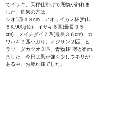
でイサキ、天秤仕掛けで底物が釣れま
した。釣果の方は、
シオ1匹４８cm、アオリイカ２杯(約1.
５K.900g位)、イサキ６匹(最長３５
cm)、メイチダイ７匹(最長３６cm)、カ
ワハギ９匹小ぶり、オジサン２匹、ヒ
ラソーダカツオ２匹、青物1匹等が釣れ
ました。今日は風が強く少しウネリが
ある中、お疲れ様でした。