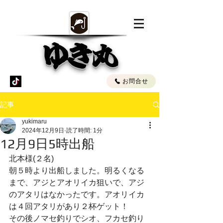
ゆき丸
お問合せ
記事
yukimaru
2024年12月9日
読了時間: 1分
12月9日5時出船
北本様(２名)
朝５時より出船しました。明るくなる
まで、アジとアオリイカ狙いで、アジ
のアタリはなかったです。アオリイカ
は４回アタリがあり２杯ゲット！
その後ノマセ釣りでシオ、フカセ釣り