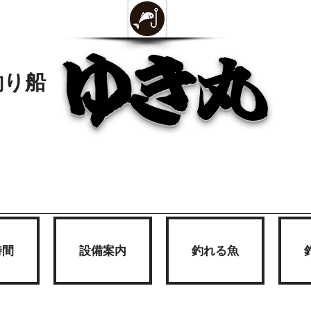
ゆき丸
釣り船
時間
設備案内
釣れる魚