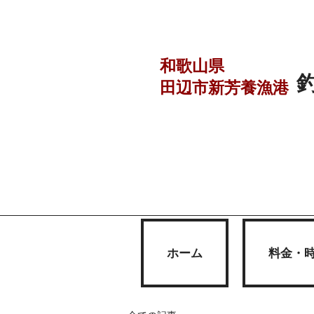
和歌山県
田辺市
新芳養漁港
ホーム
料金・