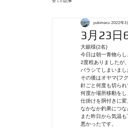
全ての記事
yukimaru
2022年3
3月23日
大鋸様(2名)
今日は朝一青物らし
2度程ありましたが
バラシてしまいまし
その後はオヤマ(フ
針ごと何度も切られ
何度か場所移動をし
仕掛けを胴付きに変
なかなか釣果につな
また昨日から気温も
悪かったです。