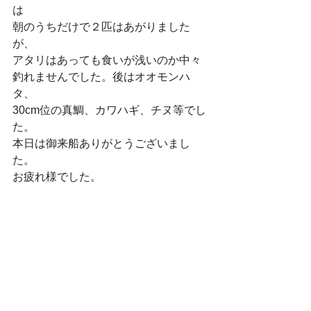
は
朝のうちだけで２匹はあがりました
が、
アタリはあっても食いが浅いのか中々
釣れませんでした。後はオオモンハ
タ、
30cm位の真鯛、カワハギ、チヌ等でし
た。
本日は御来船ありがとうございまし
た。
お疲れ様でした。