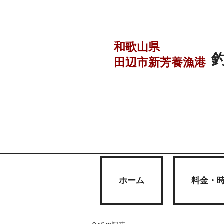
和歌山県
田辺市
新芳養漁港
ホーム
料金・