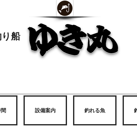
ゆき丸
釣り船
時間
設備案内
釣れる魚