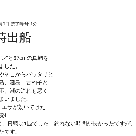
4月9日
読了時間: 1分
6時出船
ン"と67cmの真鯛を
ました。
やそこからバッタリと
島、灘島、古杓子と
応、潮の流れも悪く
まいました。
にエサが効いてきた
❗️
ヌ、真鯛は1匹でした。釣れない時間が長かったですが、
たです。