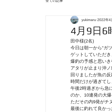
全ての記事
yukimaru
2022年
4月9日
田中様(2名)
今日は朝一から“ガツ
ゲットしていただき
爆釣の予感と思いき
アタリが止まり沖ノ
回りましたが魚の反
時間だけが過ぎてし
午後2時過ぎから急
のか、10連発の大爆発
ただその内9発がチ
最後に釣れて良かっ