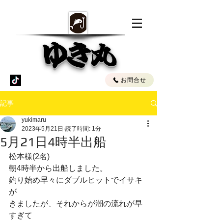
ゆき丸
お問合せ
記事
yukimaru
2023年5月21日
読了時間: 1分
5月21日4時半出船
松本様(2名)
朝4時半から出船しました。
釣り始め早々にダブルヒットでイサキ
が
きましたが、それからが潮の流れが早
すぎて