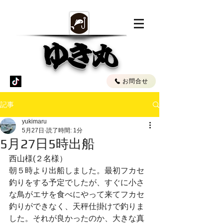
ゆき丸
お問合せ
記事
yukimaru
5月27日
読了時間: 1分
5月27日5時出船
西山様(２名様）
朝５時より出船しました。最初フカセ
釣りをする予定でしたが、すぐに小さ
な鳥がエサを食べにやって来てフカセ
釣りができなく、天秤仕掛けで釣りま
した。それが良かったのか、大きな真