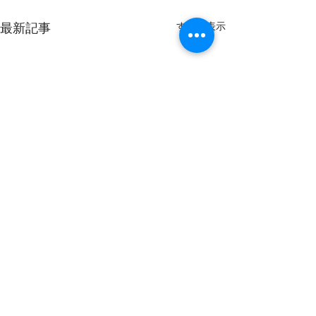
すべて表示
最新記事
8〜10月出船予定
現在)
このページは予約