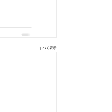
すべて表示