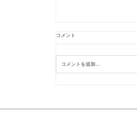
コメント
8月2日17時出船
コメントを追加…