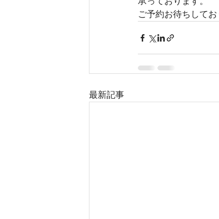
承っております。
ご予約お待ちしてお
最新記事