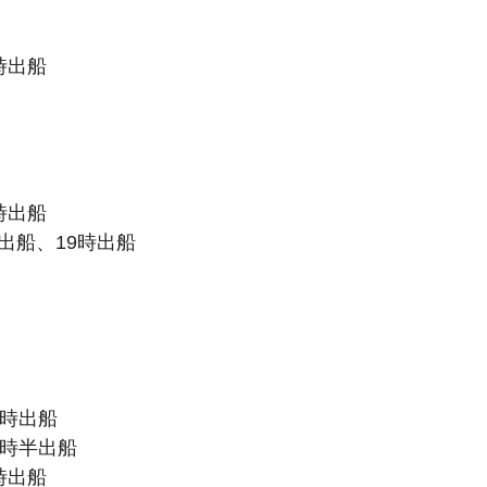
5時出船
5時出船
時出船、19時出船
5時出船
18時半出船
8時出船