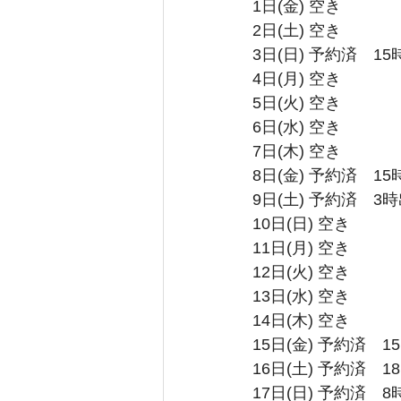
1日(金) 空き
2日(土) 空き
3日(日) 予約済　1
4日(月) 空き
5日(火) 空き
6日(水) 空き
7日(木) 空き
8日(金) 予約済　1
9日(土) 予約済　3
10日(日) 空き
11日(月) 空き
12日(火) 空き
13日(水) 空き
14日(木) 空き
15日(金) 予約済　1
16日(土) 予約済　
17日(日) 予約済　