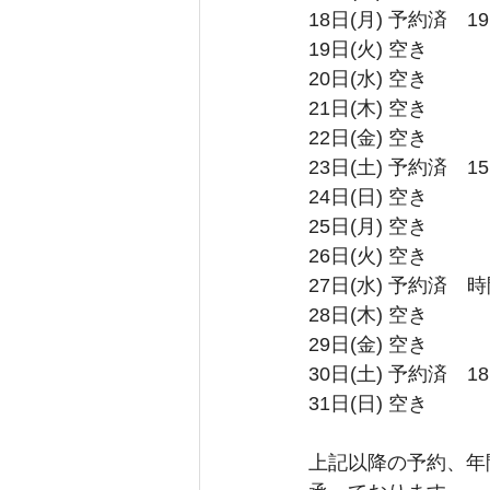
18日(月) 予約済　1
19日(火) 空き
20日(水) 空き
21日(木) 空き
22日(金) 空き
23日(土) 予約済　1
24日(日) 空き
25日(月) 空き
26日(火) 空き
27日(水) 予約済　
28日(木) 空き
29日(金) 空き
30日(土) 予約済　1
31日(日) 空き
上記以降の予約、年