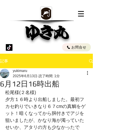
ゆき丸
お問合せ
記事
yukimaru
2025年6月13日
読了時間: 1分
6月12日16時出船
松尾様(２名様)
夕方１６時より出船しました。最初フ
カセ釣りでいきなり６７cmの真鯛をゲ
ット！暗くなってから胴付きでアジを
狙いましたが、かなり海が濁っていた
せいか、アタリの方も少なかったで