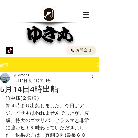
ゆき丸
お問合せ
記事
yukimaru
6月14日
読了時間: 1分
6月14日4時出船
竹中様(２名様）
朝４時より出船しました。今日はア
ジ、イサキは釣れませんでしたが、真
鯛、特大のゴマサバ、ヒラスマと非常
に強いヒキを味わっていただきまし
た。釣果の方は、真鯛３匹(最長６８