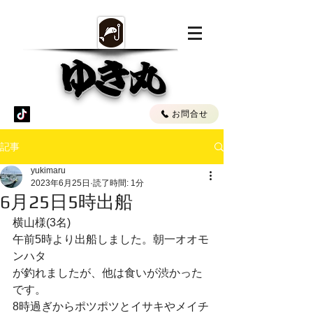
ゆき丸
お問合せ
記事
yukimaru
2023年6月25日
読了時間: 1分
6月25日5時出船
横山様(3名)
午前5時より出船しました。朝一オオモ
ンハタ
が釣れましたが、他は食いが渋かった
です。
8時過ぎからポツポツとイサキやメイチ