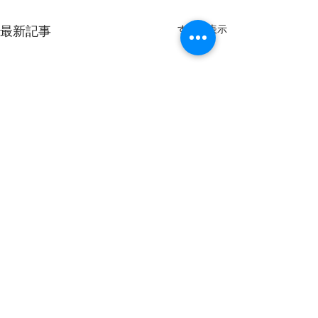
すべて表示
最新記事
8〜10月出船予定
現在)