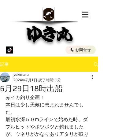
ゆき丸
お問合せ
記事
yukimaru
2024年7月1日
読了時間: 1分
6月29日18時出船
赤イカ釣り企画！
本日は少し天候に恵まれませんでし
た。
最初水深５０mラインで始めた時、ダ
ブルヒットやポツポツと釣れました
が、ウネリがかなりありアタリが取り