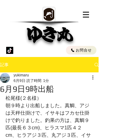
ゆき丸
お問合せ
記事
yukimaru
6月9日
読了時間: 1分
6月9日9時出船
松尾様(２名様）
朝９時より出船しました。真鯛、アジ
は天秤仕掛けで、イサキはフカセ仕掛
けで釣りました。釣果の方は、真鯛９
匹(最長６３cm)、ヒラスマ1匹４２
cm、ヒラアジ３匹、丸アジ３匹、イサ