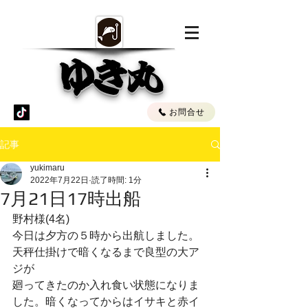
ゆき丸
お問合せ
記事
yukimaru
2022年7月22日
読了時間: 1分
7月21日17時出船
野村様(4名)
今日は夕方の５時から出航しました。
天秤仕掛けで暗くなるまで良型の大ア
ジが
廻ってきたのか入れ食い状態になりま
した。暗くなってからはイサキと赤イ