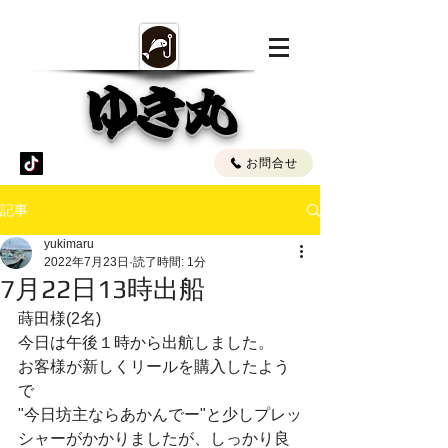
ゆき丸
お問合せ
記事
yukimaru
2022年7月23日
読了時間: 1分
7月22日13時出船
蒔田様(2名)
今日は午後１時から出航しました。
お客様が新しくリールを購入したよう
で
"今日坊主ならあかんでー"と少しプレッ
シャーがかかりましたが、しっかり良