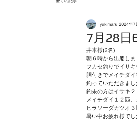
全ての記事
yukimaru
2024年7
7月28日
井本様(2名)
朝６時から出船しま
フカセ釣りでイサキ
胴付きでメイチダイ
釣っていただきまし
釣果の方はイサキ２
メイチダイ１２匹、
ヒラソーダカツオ３
暑い中お疲れ様でし