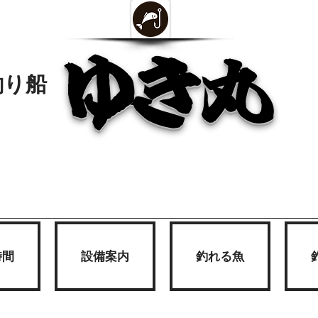
ゆき丸
釣り船
時間
設備案内
釣れる魚