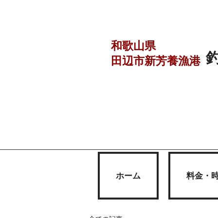
和歌山県
田辺市
新芳養漁港
ホーム
料金・