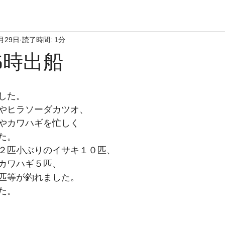
月29日
読了時間: 1分
6時出船
した。
やヒラソーダカツオ、
やカワハギを忙しく
た。
２匹小ぶりのイサキ１０匹、
カワハギ５匹、
匹等が釣れました。
た。