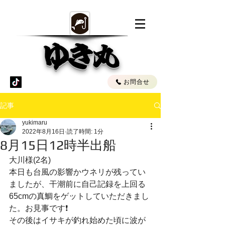
ゆき丸
お問合せ
記事
yukimaru
2022年8月16日
読了時間: 1分
8月15日12時半出船
大川様(2名)
本日も台風の影響かウネリが残ってい
ましたが、干潮前に自己記録を上回る
65cmの真鯛をゲットしていただきまし
た。お見事です❗️
その後はイサキが釣れ始めた頃に波が