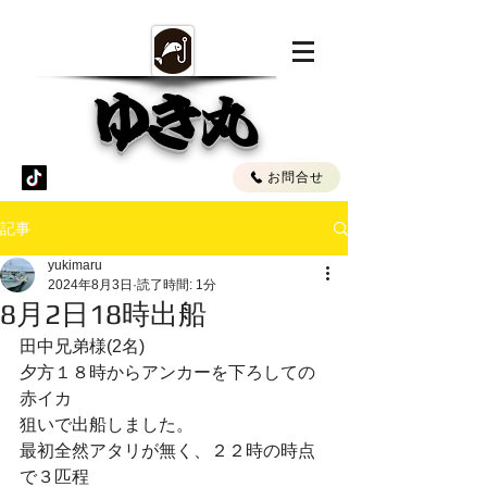
ゆき丸
お問合せ
記事
yukimaru
2024年8月3日
読了時間: 1分
8月2日18時出船
田中兄弟様(2名)
夕方１８時からアンカーを下ろしての
赤イカ
狙いで出船しました。
最初全然アタリが無く、２２時の時点
で３匹程