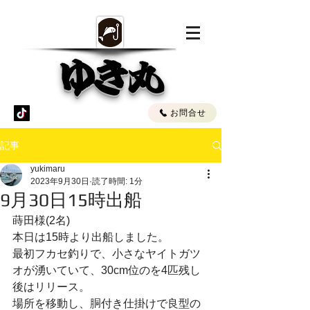
ゆき丸
お問合せ
記事
yukimaru
2023年9月30日
読了時間: 1分
9月30日15時出船
蒔田様(2名)
本日は15時より出船しました。
最初フカセ釣りで、小さなヤイトガツ
オが湧いていて、30cm位のを4匹残し
後はリリース。
場所を移動し、胴付き仕掛けで良型の